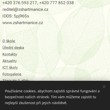
+420 376 593 217, +420 777 852 038
reditel@zshartmanice.cz
IDDS: 5pj965s
www.zshartmanice.cz
O škole
Úřední deska
Kontakty
Aktuality
ICT školy
Fotogalerie
Zápis do 1. třídy
Používáme cookies, abychom zajistili správné fungování a
Prohlášení o přístupnosti
bezpečnost našich stránek. Tím vám můžeme zajistit tu
Struktura Stránek
nejlepší zkušenost při jejich návštěvě.