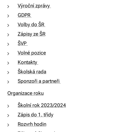
Výroční zprávy
GDPR
Volby do ŠR
Zápisy ze ŠR
ŠVP
Volné pozice
Kontakty
Školská rada
Sponzoři a partneři
Organizace roku
Školní rok 2023/2024
Zápis do 1. třídy
Rozvrh hodin