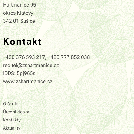
Hartmanice 95
okres Klatovy
342 01 Sušice
Kontakt
+420 376 593 217, +420 777 852 038
reditel@zshartmanice.cz
IDDS: 5pj965s
www.zshartmanice.cz
O škole
Úřední deska
Kontakty
Aktuality