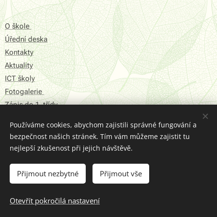
O škole
Úřední deska
Kontakty
Aktuality
ICT školy
Fotogalerie
Zápis do 1. třídy
Používáme cookies, abychom zajistili správné fungování a
Prohlášení o přístupnosti
bezpečnost našich stránek. Tím vám můžeme zajistit tu
Struktura Stránek
nejlepší zkušenost při jejich návštěvě.
2016 © ZŠ Hartmanice
Přijmout nezbytné
Přijmout vše
Otevřít pokročilá nastavení
Vytvořeno službou
Webnode
Cookies