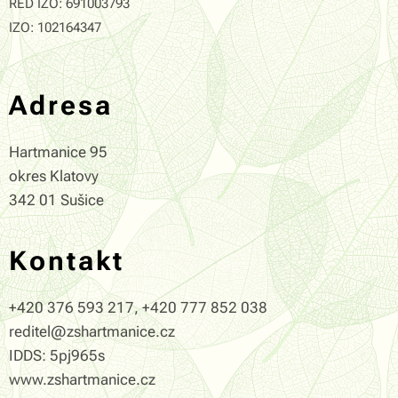
RED IZO: 691003793
IZO: 102164347
Adresa
Hartmanice 95
okres Klatovy
342 01 Sušice
Kontakt
+420 376 593 217, +420 777 852 038
reditel@zshartmanice.cz
IDDS: 5pj965s
www.zshartmanice.cz