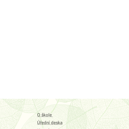
O škole
Úřední deska