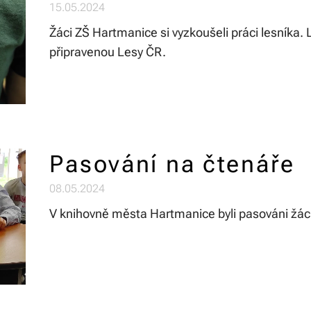
15.05.2024
Žáci ZŠ Hartmanice si vyzkoušeli práci lesníka.
připravenou Lesy ČR.
Pasování na čtenáře
08.05.2024
V knihovně města Hartmanice byli pasováni žáci