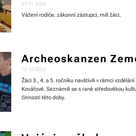
07.11.2023
Vážení rodiče, zákonní zástupci, milí žáci,
Archeoskanzen Země
12.10.2023
Žáci 3., 4. a 5. ročníku navštívili v rámci vzděl
Kovářově. Seznámili se s raně středověkou kultur
činnosti této doby.