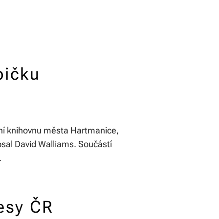
bičku
stní knihovnu města Hartmanice,
psal David Walliams. Součástí
.
esy ČR