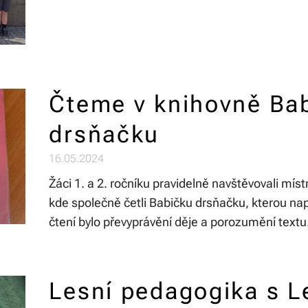
Čteme v knihovně Ba
drsňačku
16.05.2024
Žáci 1. a 2. ročníku pravidelně navštěvovali mí
kde společně četli Babičku drsňačku, kterou na
čtení bylo převyprávění děje a porozumění textu
Lesní pedagogika s L