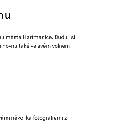
nu
vnu města Hartmanice. Budují si
 knihovnu také ve svém volném
 vámi několika fotografiemi z