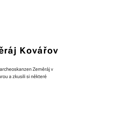
ráj Kovářov
ání archeoskanzen Zeměráj v
ou a zkusili si některé