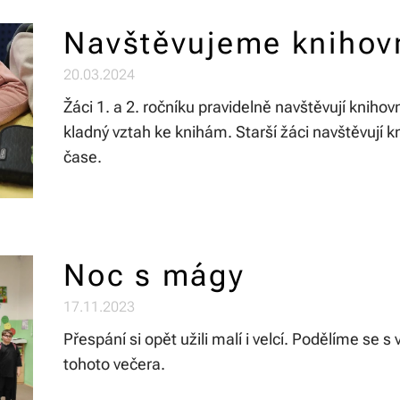
Navštěvujeme knihov
20.03.2024
Žáci 1. a 2. ročníku pravidelně navštěvují kniho
kladný vztah ke knihám. Starší žáci navštěvují
čase.
Noc s mágy
17.11.2023
Přespání si opět užili malí i velcí. Podělíme se s
tohoto večera.