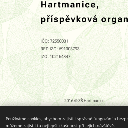
Hartmanice,
příspěvková orga
IČO: 72550031
RED IZO: 691003793
IZO: 102164347
2016 © ZŠ Hartmanice
Používáme cookies, abychom zajistili správné fungování a bezp
můžeme zajistit tu nejlepší zkušenost při jejich návštěvě.