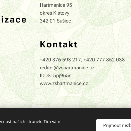
Hartmanice 95
okres Klatovy
nizace
342 01 Sušice
Kontakt
+420 376 593 217, +420 777 852 038
reditel@zshartmanice.cz
IDDS: 5pj965s
www.zshartmanice.cz
ečnost našich stránek. Tím vám
Přijmout nez