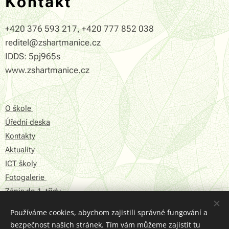
Kontakt
+420 376 593 217, +420 777 852 038
reditel@zshartmanice.cz
IDDS: 5pj965s
www.zshartmanice.cz
O škole
Úřední deska
Kontakty
Aktuality
ICT školy
Fotogalerie
Zápis do 1. třídy
Používáme cookies, abychom zajistili správné fungování a
Prohlášení o přístupnosti
bezpečnost našich stránek. Tím vám můžeme zajistit tu