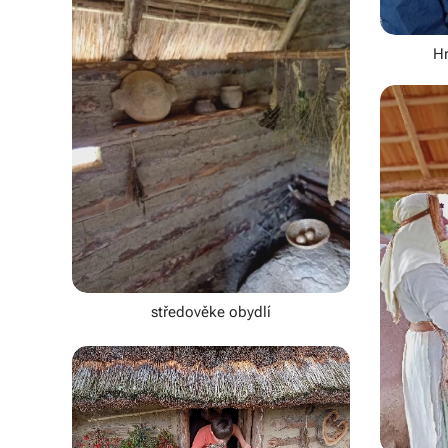
Hr
středověke obydlí