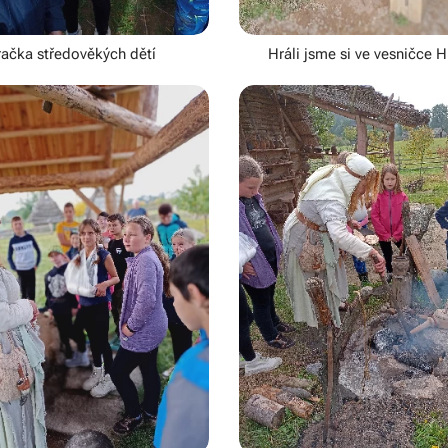
ačka středověkých dětí
Hráli jsme si ve vesničce H