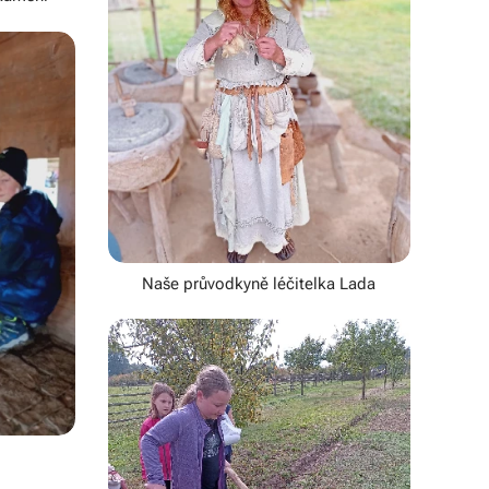
Naše průvodkyně léčitelka Lada