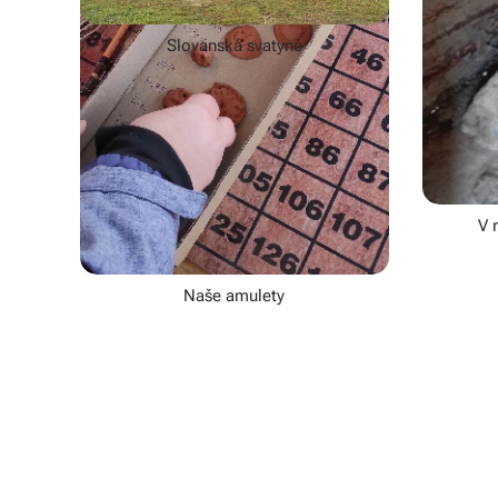
Slovanská svatyně
Výroba pohanského amuletu
U vladyky
V 
Naše amulety