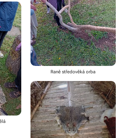
Raně středověká orba
ělá