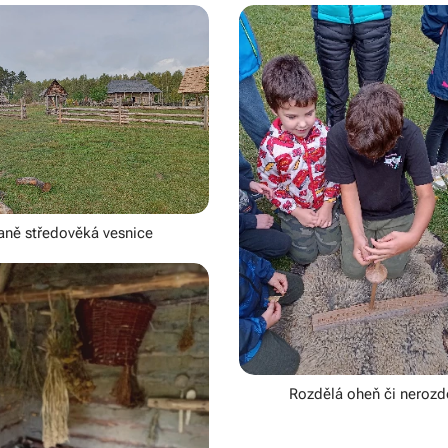
aně středověká vesnice
Rozdělá oheň či nerozd