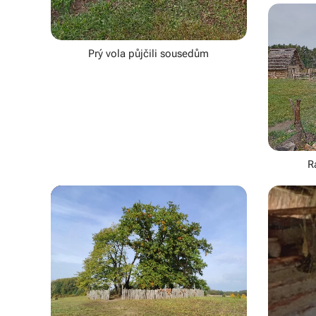
Prý vola půjčili sousedům
R