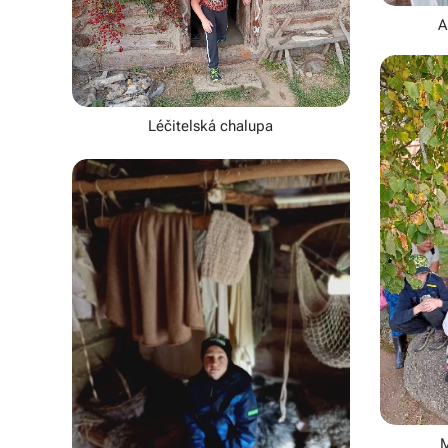
A
Léčitelská chalupa
M