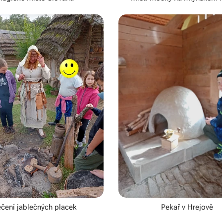
čení jablečných placek
Pekař v Hrejově