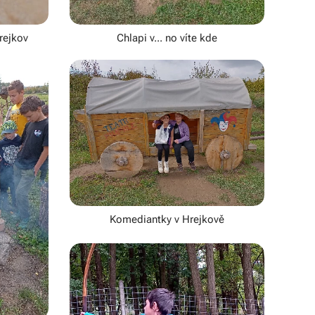
rejkov
Chlapi v... no víte kde
Komediantky v Hrejkově