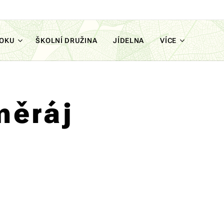
ROKU
ŠKOLNÍ DRUŽINA
JÍDELNA
VÍCE
měráj