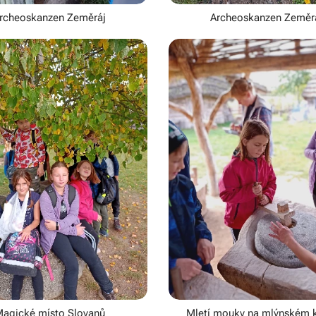
rcheoskanzen Zeměráj
Archeoskanzen Zeměr
agické místo Slovanů
Mletí mouky na mlýnském 