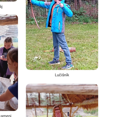
áj
Lučišník
kameni