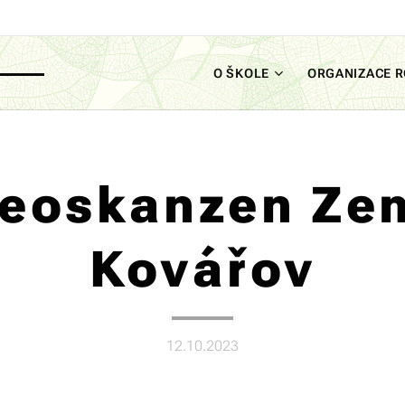
O ŠKOLE
ORGANIZACE 
eoskanzen Ze
Kovářov
12.10.2023