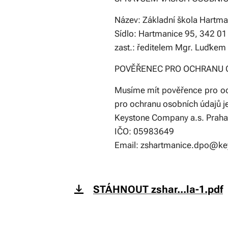
Název: Základní škola Hartma
Sídlo: Hartmanice 95, 342 01
zast.: ředitelem Mgr. Luďk
POVĚŘENEC PRO OCHRANU 
Musíme mít pověřence pro oc
pro ochranu osobních údajů je
Keystone Company a.s. Praha
IČO: 05983649
Email: zshartmanice.dpo@k
STÁHNOUT zshar...la-1.pdf