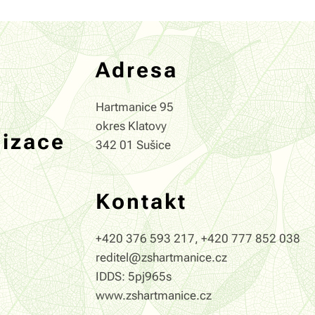
Adresa
Hartmanice 95
okres Klatovy
nizace
342 01 Sušice
Kontakt
+420 376 593 217, +420 777 852 038
reditel@zshartmanice.cz
IDDS: 5pj965s
www.zshartmanice.cz