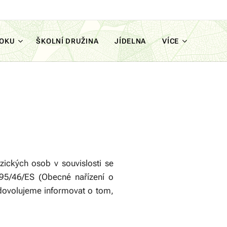
ROKU
ŠKOLNÍ DRUŽINA
JÍDELNA
VÍCE
ických osob v souvislosti se
95/46/ES (Obecné nařízení o
 dovolujeme informovat o tom,