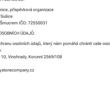
nice, příspěvková organizace
 Sušice
em Šmucrem IČO: 72550031
OSOBNÍCH ÚDAJŮ:
hranu osobních údajů, který nám pomáhá chránit vaše os
:
 10, Vinohrady, Korunní 2569/108
eystonecompany.cz