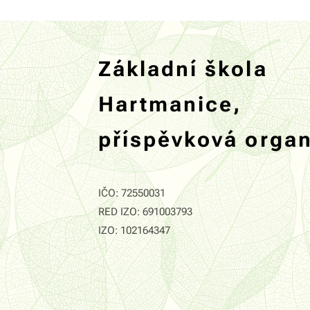
Základní škola
Hartmanice,
příspěvková orga
IČO: 72550031
RED IZO: 691003793
IZO: 102164347