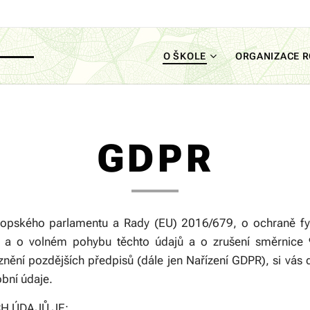
O ŠKOLE
ORGANIZACE 
GDPR
vropského parlamentu a Rady (EU) 2016/679, o ochraně fyz
 a o volném pohybu těchto údajů a o zrušení směrnice 
znění pozdějších předpisů (dále jen Nařízení GDPR), si vás
obní údaje.
H ÚDAJŮ JE: