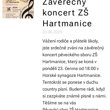
Závěrečný
koncert ZŠ
Hartmanice
23.06.2025
Vážení rodiče a přátelé školy,
jste srdečně zváni na závěrečný
koncert pěveckého sboru ZŠ
Hartmanice, který se koná v
pondělí 23. června od 18:00 v
Horské synagoze Hartmanice.
Tentokrát se ponese v duchu
country písní. Budeme rádi, když
si zazpíváte známé písně s námi.
Těšíme se na vás
Pěvecký sbor ZŠ Hartmanice