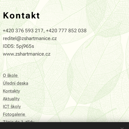
Kontakt
+420 376 593 217, +420 777 852 038
reditel@zshartmanice.cz
IDDS: 5pj965s
www.zshartmanice.cz
O škole
Úřední deska
Kontakty
Aktuality
ICT školy
Fotogalerie
Zápis do 1. třídy