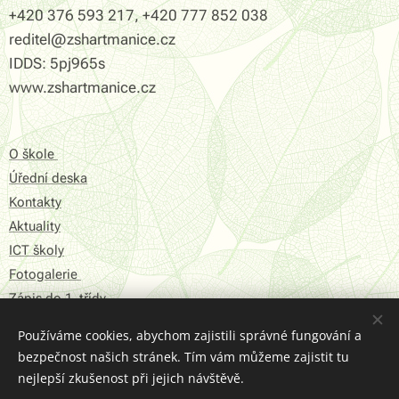
+420 376 593 217, +420 777 852 038
reditel@zshartmanice.cz
IDDS: 5pj965s
www.zshartmanice.cz
O škole
Úřední deska
Kontakty
Aktuality
ICT školy
Fotogalerie
Zápis do 1. třídy
Používáme cookies, abychom zajistili správné fungování a
Prohlášení o přístupnosti
bezpečnost našich stránek. Tím vám můžeme zajistit tu
Struktura Stránek
nejlepší zkušenost při jejich návštěvě.