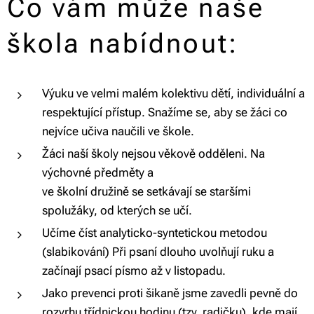
Co vám může naše
škola nabídnout:
Výuku ve velmi malém kolektivu dětí, individuální a
respektující přístup. Snažíme se, aby se žáci co
nejvíce učiva naučili ve škole.
Žáci naší školy nejsou věkově odděleni. Na
výchovné předměty a
ve školní družině se setkávají se staršími
spolužáky, od kterých se učí.
Učíme číst analyticko-syntetickou metodou
(slabikování) Při psaní dlouho uvolňují ruku a
začínají psací písmo až v listopadu.
Jako prevenci proti šikaně jsme zavedli pevně do
rozvrhu třídnickou hodinu (tzv. radičku), kde mají