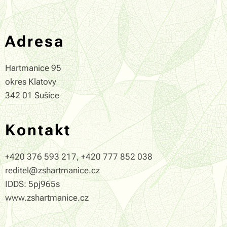
Adresa
Hartmanice 95
okres Klatovy
342 01 Sušice
Kontakt
+420 376 593 217, +420 777 852 038
reditel@zshartmanice.cz
IDDS: 5pj965s
www.zshartmanice.cz