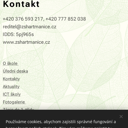
Kontakt
+420 376 593 217, +420 777 852 038
reditel@zshartmanice.cz
IDDS: 5pj965s
www.zshartmanice.cz
O škole
Úřední deska
Kontakty
Aktuality
ICT školy
Fotogalerie
Zápis do 1. třídy
Používáme cookies, abychom zajistili správné fungování a
Prohlášení o přístupnosti