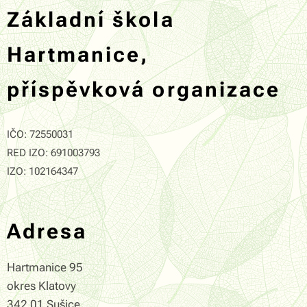
Základní škola
Hartmanice,
příspěvková organizace
IČO: 72550031
RED IZO: 691003793
IZO: 102164347
Adresa
Hartmanice 95
okres Klatovy
342 01 Sušice