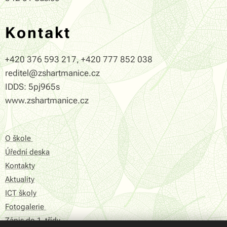
Kontakt
+420 376 593 217, +420 777 852 038
reditel@zshartmanice.cz
IDDS: 5pj965s
www.zshartmanice.cz
O škole
Úřední deska
Kontakty
Aktuality
ICT školy
Fotogalerie
Zápis do 1. třídy