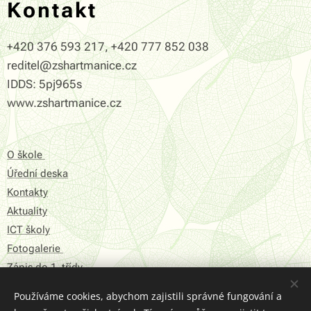
Kontakt
+420 376 593 217, +420 777 852 038
reditel@zshartmanice.cz
IDDS: 5pj965s
www.zshartmanice.cz
O škole
Úřední deska
Kontakty
Aktuality
ICT školy
Fotogalerie
Zápis do 1. třídy
Používáme cookies, abychom zajistili správné fungování a
Prohlášení o přístupnosti