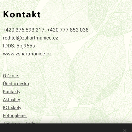
Kontakt
+420 376 593 217, +420 777 852 038
reditel@zshartmanice.cz
IDDS: 5pj965s
www.zshartmanice.cz
O škole
Úřední deska
Kontakty
Aktuality
ICT školy
Fotogalerie
Zápis do 1. třídy