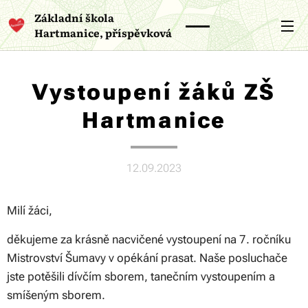
Základní škola
Hartmanice, příspěvková
organizace
Vystoupení žáků ZŠ
Hartmanice
12.09.2023
Milí žáci,
děkujeme za krásně nacvičené vystoupení na 7. ročníku
Mistrovství Šumavy v opékání prasat. Naše posluchače
jste potěšili dívčím sborem, tanečním vystoupením a
smíšeným sborem.