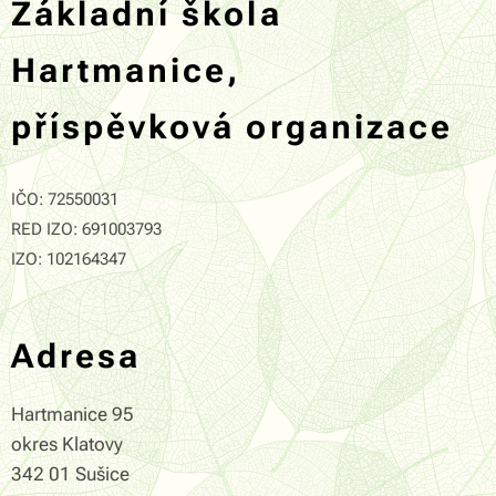
Základní škola
Hartmanice,
příspěvková organizace
IČO: 72550031
RED IZO: 691003793
IZO: 102164347
Adresa
Hartmanice 95
okres Klatovy
342 01 Sušice