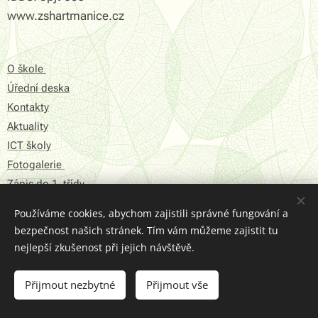
www.zshartmanice.cz
O škole
Úřední deska
Kontakty
Aktuality
ICT školy
Fotogalerie
Zápis do 1. třídy
Používáme cookies, abychom zajistili správné fungování a
Prohlášení o přístupnosti
bezpečnost našich stránek. Tím vám můžeme zajistit tu
Struktura Stránek
nejlepší zkušenost při jejich návštěvě.
2016 © ZŠ Hartmanice
Přijmout nezbytné
Přijmout vše