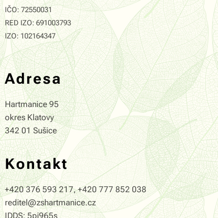
IČO: 72550031
RED IZO: 691003793
IZO: 102164347
Adresa
Hartmanice 95
okres Klatovy
342 01 Sušice
Kontakt
+420 376 593 217, +420 777 852 038
reditel@zshartmanice.cz
IDDS: 5pj965s