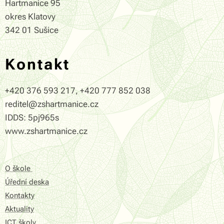
Hartmanice 95
okres Klatovy
342 01 Sušice
Kontakt
+420 376 593 217, +420 777 852 038
reditel@zshartmanice.cz
IDDS: 5pj965s
www.zshartmanice.cz
O škole
Úřední deska
Kontakty
Aktuality
ICT školy