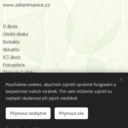
www.zshartmanice.cz
O škole
Úřední deska
Kontakty
Aktuality
ICT školy
Fotogalerie
Zápis do 1. třídy
Používáme cookies, abychom zajistili správné fungování a
Prohlášení o přístupnosti
bezpečnost našich stránek. Tím vám můžeme zajistit tu
Struktura Stránek
nejlepší zkušenost při jejich návštěvě.
2016 © ZŠ Hartmanice
Přijmout nezbytné
Přijmout vše