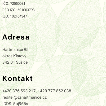
IČO: 72550031
RED IZO: 691003793
IZO: 102164347
Adresa
Hartmanice 95
okres Klatovy
342 01 Sušice
Kontakt
+420 376 593 217, +420 777 852 038
reditel@zshartmanice.cz
IDDS: 5pj965s