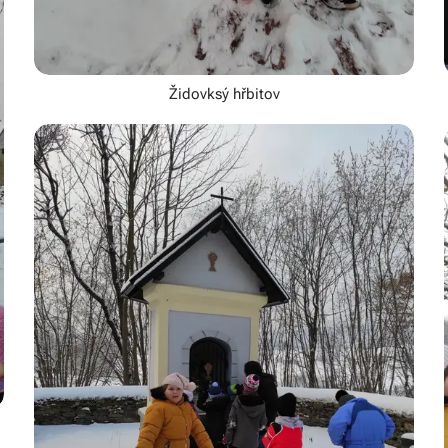
Židovksý hřbitov