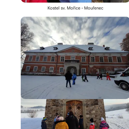
Kostel sv. Mořice - Mouřenec
statek ve Vatěticích
socha sv. Vintíře
Zámek Kundratice