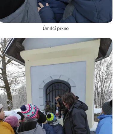
Úmrlčí prkno