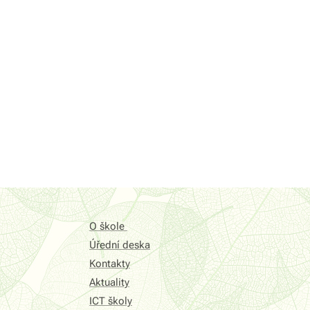
O škole
Úřední deska
Kontakty
Aktuality
ICT školy