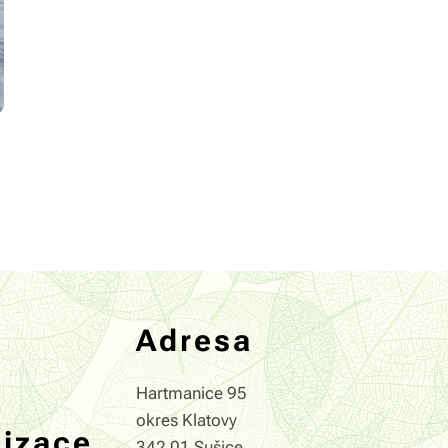
Adresa
Hartmanice 95
okres Klatovy
nizace
342 01 Sušice