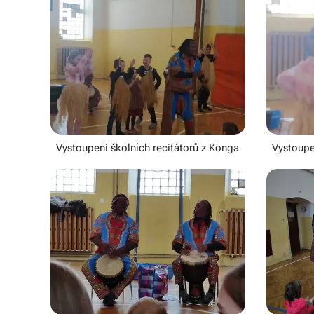
Vystoupení školních recitátorů z Konga
Vystoupe