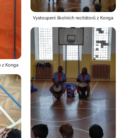
Vystoupení školních recitátorů z Konga
ů z Konga