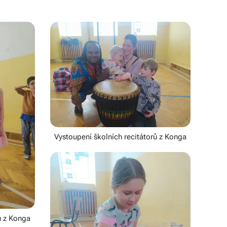
Vystoupení školních recitátorů z Konga
ů z Konga