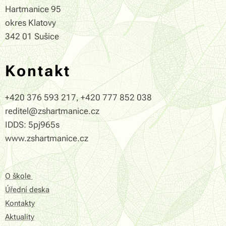
Hartmanice 95
okres Klatovy
342 01 Sušice
Kontakt
+420 376 593 217, +420 777 852 038
reditel@zshartmanice.cz
IDDS: 5pj965s
www.zshartmanice.cz
O škole
Úřední deska
Kontakty
Aktuality