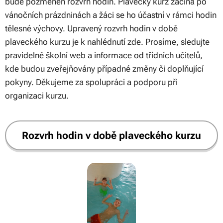
bude pozměněn rozvrh hodin. Plavecký kurz začíná po
vánočních prázdninách a žáci se ho účastní v rámci hodin
tělesné výchovy. Upravený rozvrh hodin v době
plaveckého kurzu je k nahlédnutí zde. Prosíme, sledujte
pravidelně školní web a informace od třídních učitelů,
kde budou zveřejňovány případné změny či doplňující
pokyny. Děkujeme za spolupráci a podporu při
organizaci kurzu.
Rozvrh hodin v době plaveckého kurzu