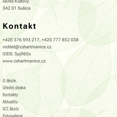
okres Klatovy
342 01 Sušice
Kontakt
+420 376 593 217, +420 777 852 038
reditel@zshartmanice.cz
IDDS: 5pj965s
www.zshartmanice.cz
O škole
Úřední deska
Kontakty
Aktuality
ICT školy
Fotogalerie