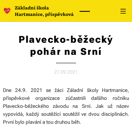
Základní škola
Hartmanice, příspěvková
organizace
Plavecko-běžecký
pohár na Srní
27.09.2021
Dne 24.9. 2021 se žáci Záladní školy Hartmanice,
příspěvkové organizace zúčastnili dalšího ročníku
Plavecko-běžeckého závodu na Srní. Jak už název
vypovídá, každý soutěžící soutěžil ve dvou disciplínách.
První bylo plavání a tou druhou běh.