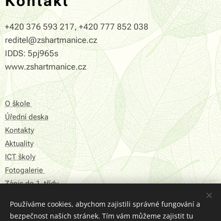
Kontakt
+420 376 593 217, +420 777 852 038
reditel@zshartmanice.cz
IDDS: 5pj965s
www.zshartmanice.cz
O škole
Úřední deska
Kontakty
Aktuality
ICT školy
Fotogalerie
Zápis do 1. třídy
Používáme cookies, abychom zajistili správné fungování a
Prohlášení o přístupnosti
bezpečnost našich stránek. Tím vám můžeme zajistit tu