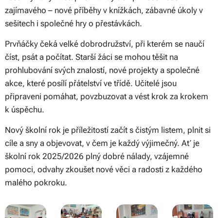
zajímavého – nové příběhy v knížkách, zábavné úkoly v
sešitech i společné hry o přestávkách.
Prvňáčky čeká velké dobrodružství, při kterém se naučí
číst, psát a počítat. Starší žáci se mohou těšit na
prohlubování svých znalostí, nové projekty a společné
akce, které posílí přátelství ve třídě. Učitelé jsou
připraveni pomáhat, povzbuzovat a vést krok za krokem
k úspěchu.
Nový školní rok je příležitostí začít s čistým listem, plnit si
cíle a sny a objevovat, v čem je každý výjimečný. Ať je
školní rok 2025/2026 plný dobré nálady, vzájemné
pomoci, odvahy zkoušet nové věci a radosti z každého
malého pokroku.