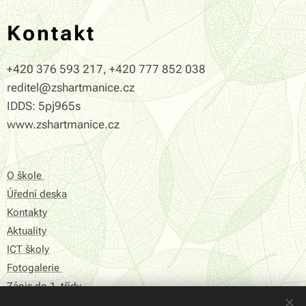
Kontakt
+420 376 593 217, +420 777 852 038
reditel@zshartmanice.cz
IDDS: 5pj965s
www.zshartmanice.cz
O škole
Úřední deska
Kontakty
Aktuality
ICT školy
Fotogalerie
Zápis do 1. třídy