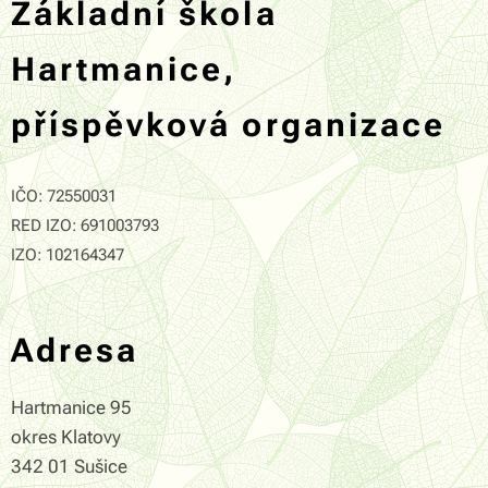
Základní škola
Hartmanice,
příspěvková organizace
IČO: 72550031
RED IZO: 691003793
IZO: 102164347
Adresa
Hartmanice 95
okres Klatovy
342 01 Sušice