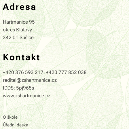
Adresa
Hartmanice 95
okres Klatovy
342 01 Sušice
Kontakt
+420 376 593 217, +420 777 852 038
reditel@zshartmanice.cz
IDDS: 5pj965s
www.zshartmanice.cz
O škole
Úřední deska