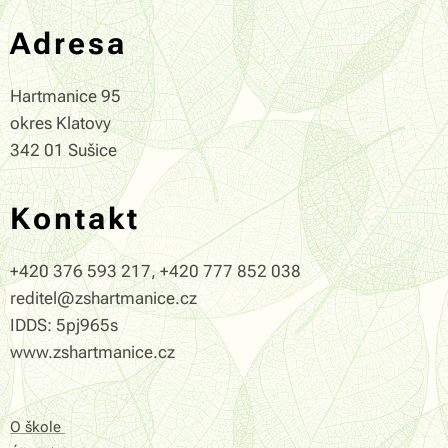
Adresa
Hartmanice 95
okres Klatovy
342 01 Sušice
Kontakt
+420 376 593 217, +420 777 852 038
reditel@zshartmanice.cz
IDDS: 5pj965s
www.zshartmanice.cz
O škole