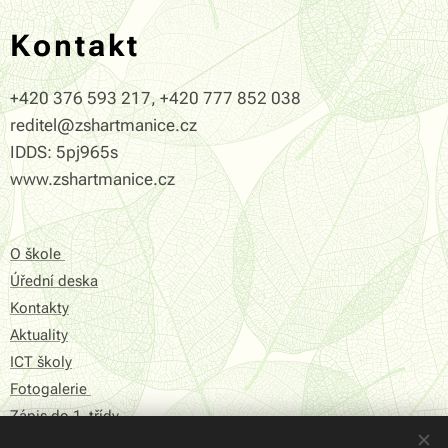
Kontakt
+420 376 593 217, +420 777 852 038
reditel@zshartmanice.cz
IDDS: 5pj965s
www.zshartmanice.cz
O škole
Úřední deska
Kontakty
Aktuality
ICT školy
Fotogalerie
Zápis do 1. třídy