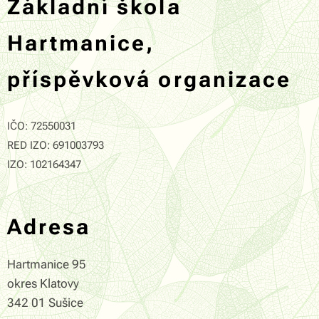
Základní škola
Hartmanice,
příspěvková organizace
IČO: 72550031
RED IZO: 691003793
IZO: 102164347
Adresa
Hartmanice 95
okres Klatovy
342 01 Sušice