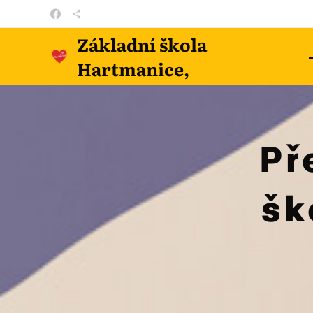
Základní škola
Hartmanice,
příspěvková organizace
Př
šk