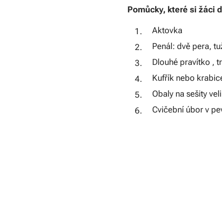
Pomůcky, které si žáci 
Aktovka
Penál: dvě pera, tu
Dlouhé pravítko , t
Kufřík nebo krabic
Obaly na sešity ve
Cvičební úbor v pev