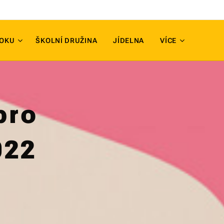
ROKU
ŠKOLNÍ DRUŽINA
JÍDELNA
VÍCE
pro
022