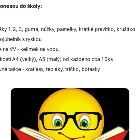
donesou do školy:
žky 1,2, 3, guma, nůžky, pastelky, krátké pravítko, kružítko
rojúhelník s ryskou
e na VV - kelímek na vodu,
likosti A4 (velký), A5 (malý) od každého cca 10ks
né tašce - kraťasy, tepláky, tričko, botasky