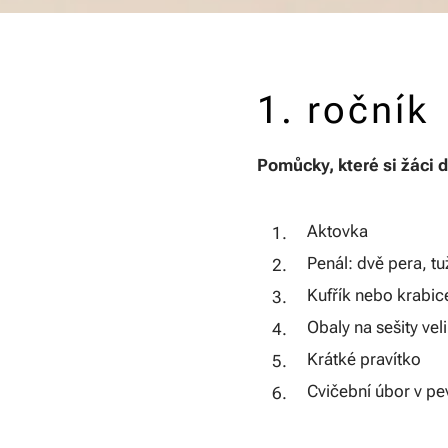
1. ročník
Pomůcky, které si žáci 
Aktovka
Penál: dvě pera, t
Kufřík nebo krabic
Obaly na sešity ve
Krátké pravítko
Cvičební úbor v pev