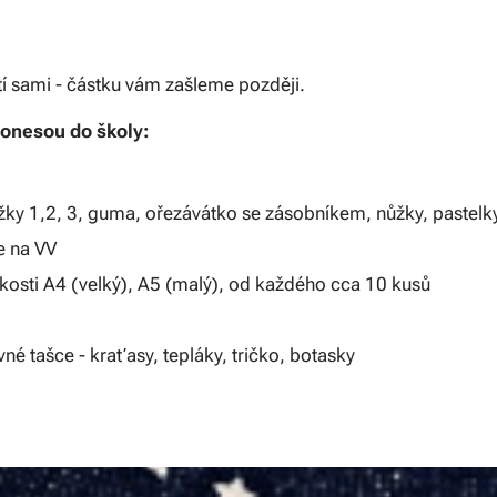
atí sami - částku vám zašleme později.
donesou do školy:
užky 1,2, 3, guma, ořezávátko se zásobníkem, nůžky, pastelk
e na VV
likosti A4 (velký), A5 (malý), od každého cca 10 kusů
né tašce - kraťasy, tepláky, tričko, botasky