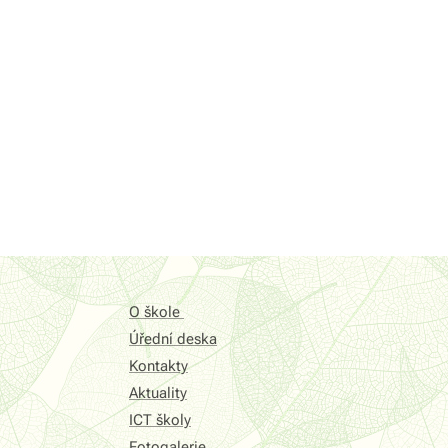
O škole
Úřední deska
Kontakty
Aktuality
ICT školy
Fotogalerie