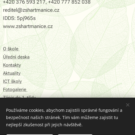
+420 376 593 217, +420 777 852 038
reditel@zshartmanice.cz
IDDS: 5pj965s
www.zshartmanice.cz
O škole
Úřední deska
Kontakty
Aktuality
ICT školy
Fotogalerie
Zápis do 1. třídy
Používáme cookies, abychom zajistili správné fungování a
Prohlášení o přístupnosti
bezpečnost našich stránek. Tím vám můžeme zajistit tu
Struktura Stránek
nejlepší zkušenost při jejich návštěvě.