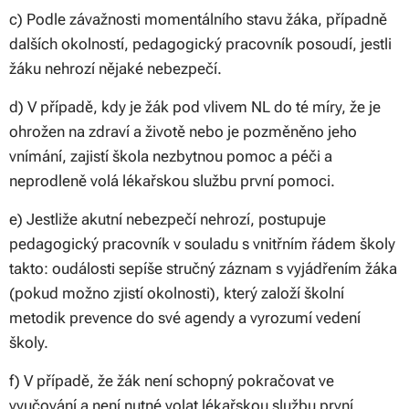
c) Podle závažnosti momentálního stavu žáka, případně
dalších okolností, pedagogický pracovník posoudí, jestli
žáku nehrozí nějaké nebezpečí.
d) V případě, kdy je žák pod vlivem NL do té míry, že je
ohrožen na zdraví a životě nebo je pozměněno jeho
vnímání, zajistí škola nezbytnou pomoc a péči a
neprodleně volá lékařskou službu první pomoci.
e) Jestliže akutní nebezpečí nehrozí, postupuje
pedagogický pracovník v souladu s vnitřním řádem školy
takto: oudálosti sepíše stručný záznam s vyjádřením žáka
(pokud možno zjistí okolnosti), který založí školní
metodik prevence do své agendy a vyrozumí vedení
školy.
f) V případě, že žák není schopný pokračovat ve
vyučování a není nutné volat lékařskou službu první