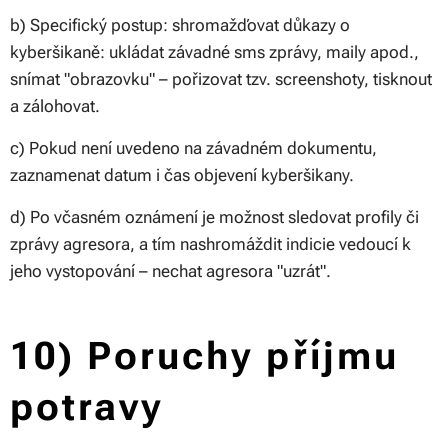
b) Specifický postup: shromažďovat důkazy o
kyberšikaně: ukládat závadné sms zprávy, maily apod.,
snímat "obrazovku" – pořizovat tzv. screenshoty, tisknout
a zálohovat.
c) Pokud není uvedeno na závadném dokumentu,
zaznamenat datum i čas objevení kyberšikany.
d) Po včasném oznámení je možnost sledovat profily či
zprávy agresora, a tím nashromáždit indicie vedoucí k
jeho vystopování – nechat agresora "uzrát".
10) Poruchy příjmu
potravy