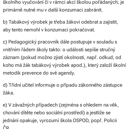
školního vyučování či v rámci akcí školou pořádaných, je
primárně nutné mu v další konzumaci zabránit.
b) Tabákový výrobek je třeba žákovi odebrat a zajistit,
aby tento nemohl v konzumaci pokračovat.
c) Pedagogický pracovník dále postupuje v souladu s
vnitřním řádem školy takto: o události sepíše stručný
záznam (pokud možno zjistí okolnosti, např. odkud, od
koho má žák tabákový výrobek apod.), který založí školní
metodik prevence do své agendy.
d) Třídní učitel informuje o případu zákonného zástupce
žáka.
e) V závažných případech (zejména s ohledem na věk,
chování dítěte nebo sociální prostředí) a jestliže se
jednání opakuje, vyrozumí škola OSPOD, popř. Policii
ČR.