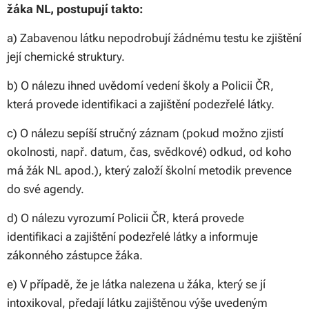
žáka NL, postupují takto:
a) Zabavenou látku nepodrobují žádnému testu ke zjištění
její chemické struktury.
b) O nálezu ihned uvědomí vedení školy a Policii ČR,
která provede identifikaci a zajištění podezřelé látky.
c) O nálezu sepíší stručný záznam (pokud možno zjistí
okolnosti, např. datum, čas, svědkové) odkud, od koho
má žák NL apod.), který založí školní metodik prevence
do své agendy.
d) O nálezu vyrozumí Policii ČR, která provede
identifikaci a zajištění podezřelé látky a informuje
zákonného zástupce žáka.
e) V případě, že je látka nalezena u žáka, který se jí
intoxikoval, předají látku zajištěnou výše uvedeným