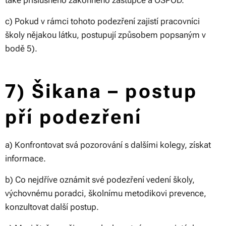
také příslušného zákonného zástupce a OSPOD.
c) Pokud v rámci tohoto podezření zajistí pracovníci
školy nějakou látku, postupují způsobem popsaným v
bodě 5).
7) Šikana – postup
pří podezření
a) Konfrontovat svá pozorování s dalšími kolegy, získat
informace.
b) Co nejdříve oznámit své podezření vedení školy,
výchovnému poradci, školnímu metodikovi prevence,
konzultovat další postup.