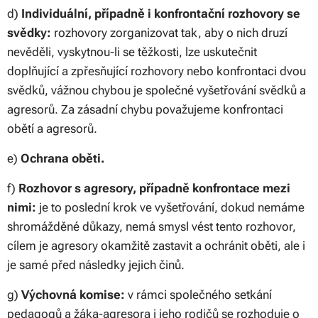
d)
Individuální, případně i konfrontační rozhovory se
svědky:
rozhovory zorganizovat tak, aby o nich druzí
nevěděli, vyskytnou-li se těžkosti, lze uskutečnit
doplňující a zpřesňující rozhovory nebo konfrontaci dvou
svědků, vážnou chybou je společné vyšetřování svědků a
agresorů. Za zásadní chybu považujeme konfrontaci
obětí a agresorů.
e)
Ochrana oběti.
f)
Rozhovor s agresory, případně konfrontace mezi
nimi:
je to poslední krok ve vyšetřování, dokud nemáme
shromážděné důkazy, nemá smysl vést tento rozhovor,
cílem je agresory okamžitě zastavit a ochránit oběti, ale i
je samé před následky jejich činů.
g)
Výchovná komise:
v rámci společného setkání
pedagogů a žáka-agresora i jeho rodičů se rozhoduje o