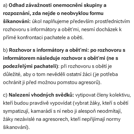
a)
Odhad závažnosti onemocnění skupiny a
rozpoznání, zda nejde o
neobvyklou formu
šikanování:
úkol naplňujeme především prostřednictvím
rozhovoru s informátory a oběťmi, nesmí docházek k
přímé konfrontaci pachatele a oběti.
b)
Rozhovor s informátory a oběťmi: po rozhovoru s
informátorem následuje rozhovor s oběťmi (ne s
podezřelými pachateli)
: při rozhovoru s obětí je
důležité, aby o tom nevěděli ostatní žáci (je potřeba
ochránit ji před možnou pomstou agresorů).
c)
Nalezení vhodných svědků:
vytipovat členy kolektivu,
kteří budou pravdivě vypovídat (vybrat žáky, kteří s obětí
sympatizují, kamarádí s ní nebo ji alespoň neodmítají,
žáky nezávislé na agresorech, kteří nepřijímají normy
šikanování).