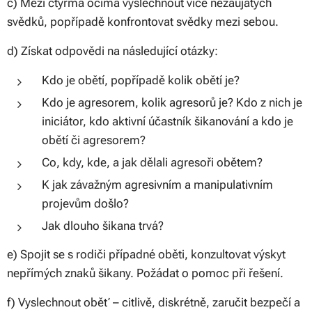
c) Mezi čtyřma očima vyslechnout více nezaujatých
svědků, popřípadě konfrontovat svědky mezi sebou.
d) Získat odpovědi na následující otázky:
Kdo je obětí, popřípadě kolik obětí je?
Kdo je agresorem, kolik agresorů je? Kdo z nich je
iniciátor, kdo aktivní účastník šikanování a kdo je
obětí či agresorem?
Co, kdy, kde, a jak dělali agresoři obětem?
K jak závažným agresivním a manipulativním
projevům došlo?
Jak dlouho šikana trvá?
e) Spojit se s rodiči případné oběti, konzultovat výskyt
nepřímých znaků šikany. Požádat o pomoc při řešení.
f) Vyslechnout oběť – citlivě, diskrétně, zaručit bezpečí a