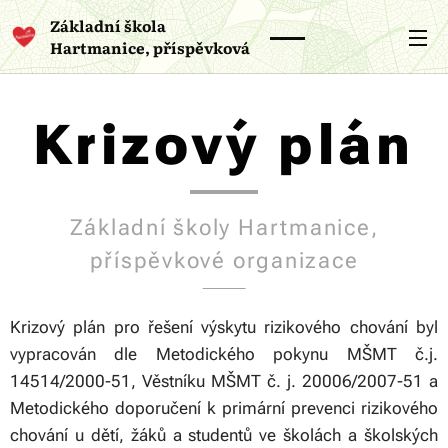
Základní škola
Hartmanice, příspěvková
organizace
Krizový plán
Základní školy Hartmanice,
příspěvkové organizace
Krizový plán pro řešení výskytu rizikového chování byl
vypracován dle
Metodického pokynu MŠMT č.j.
14514/2000-51
,
Věstníku MŠMT č. j. 20006/2007-51
a
Metodického doporučení k primární prevenci rizikového
chování u dětí, žáků a studentů ve školách a
školských