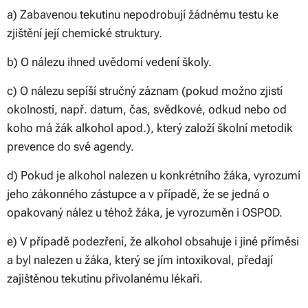
a) Zabavenou tekutinu nepodrobují žádnému testu ke
zjištění její chemické struktury.
b) O nálezu ihned uvědomí vedení školy.
c) O nálezu sepíší stručný záznam (pokud možno zjistí
okolnosti, např. datum, čas, svědkové, odkud nebo od
koho má žák alkohol apod.), který založí školní metodik
prevence do své agendy.
d) Pokud je alkohol nalezen u konkrétního žáka, vyrozumí
jeho zákonného zástupce a v případě, že se jedná o
opakovaný nález u téhož žáka, je vyrozuměn i OSPOD.
e) V případě podezření, že alkohol obsahuje i jiné příměsi
a byl nalezen u žáka, který se jím intoxikoval, předají
zajištěnou tekutinu přivolanému lékaři.